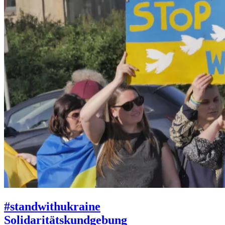
#standwithukraine
Solidaritätskundgebung